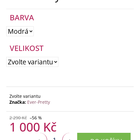
č
u
BARVA
j
e
m
e
VELIKOST
EVER-
PRETTY
EP08938SB
1
000
Kč
Původně:
Zvolte variantu
2
Značka:
Ever-Pretty
290
Kč
2 290 Kč
–56 %
1 000 Kč
Měrná