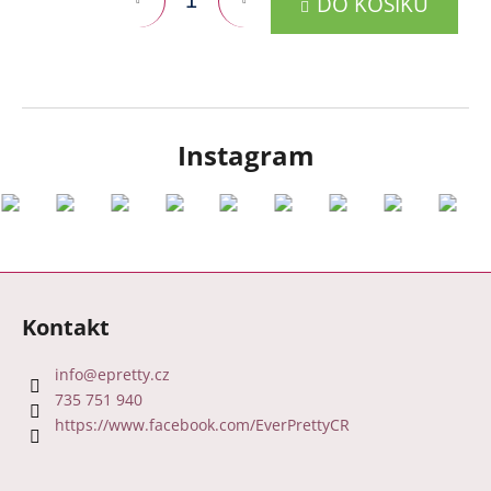
DO KOŠÍKU
cena:
Instagram
Z
á
Kontakt
p
a
info
@
epretty.cz
t
735 751 940
í
https://www.facebook.com/EverPrettyCR